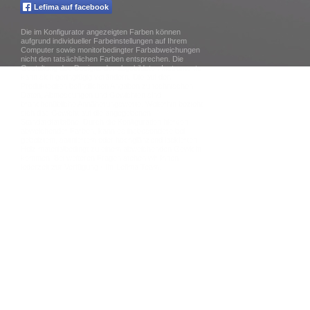
Lefima auf facebook
Die im Konfigurator angezeigten Farben können
aufgrund individueller Farbeinstellungen auf Ihrem
Computer sowie monitorbedingter Farbabweichungen
nicht den tatsächlichen Farben entsprechen. Die
Gestaltung des Designs der abgebildeten Instrumente
kann sich geringfügig verändern. Die auf den
Produktseiten befindlichen Angaben zu technischen
Daten, Abmessungen und Gewichten sind
branchenübliche Annäherungswerte. Weiterhin bezieht
sich das Gewicht auf die angegebenen
Standardfarbtöne. Durch die Konfiguration hiervon
abweichender Farben, kann es insbesondere bei
gebeiztem, satiniertem oder hochglänzend lackierten
Holz materialbedingt zu einem abweichenden Gewicht
kommen. Bei weiteren Fragen stehen wir Ihnen
jederzeit zur Verfügung - Ihr Lefima Team.